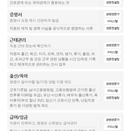
근로관계 또는 계약관계가 종료되는 것
전문컨설팅
근로계약서
증명서
전체
문서양식
집계표(설문지+답변)
매뉴얼
관련글(칼럼)
관련전문가
증명서 요청 즉시 간편하게 발급
비밀유지서약서
IT시스템
사직서
직원의 재직 및 경력 사실을 공식적으로 증명하는 서류
전문컨설팅
연봉계약서
비밀보호서약서
근태관리
전체
문서양식
집계표(설문지+답변)
매뉴얼
개인정보 보안서약서
관련전문가
직원 근태 한눈에 확인하기
인턴계약해지통보서
IT시스템
재직증명서
직원의 출근, 퇴근, 지각, 조퇴, 연차, 병가, 휴가, 출장, 외
포괄임금제적용동의서
근, 초과근무 등 모든 근무 관련 상황을 시간 단위로 기록
전문컨설팅
경위서
경력증명서
하고 체계적으로 관리하는 인사 업무
입사서류 안내문
병원부당해고 사례, 인턴직원이라 괜찮을줄 알았는데 부당해고라고?
퇴직증명서
출산/육아
인턴계약서
전체
문서양식
집계표(설문지+답변)
매뉴얼
전산시스템
병원 직원 징계절차, 이렇게 진행됩니다
병원이 알아야할 일/가정 양립 지원 제도
관련전문가
관련글(칼럼)
파트타임근로계약서
근로기준법, 남녀고용평등법, 고용보험법에 근거한 출산
IT시스템
병원직원퇴사의 종류 : 사직서, 해고, 계약종료, 무단결근
전후휴가(90일 유급), 유산·사산휴가, 배우자 출산휴가, 육
봉직의근로계약서
근무표
전문컨설팅
아휴직(부모 합산 3년), 임신기 근로시간 단축, 난임치료
휴가 등 다양한 법적 제도
성범죄 및 아동학대 경력조회
대체휴일 동의서
급여/임금
전체
문서양식
집계표(설문지+답변)
매뉴얼
관련글(칼럼)
병원공통 – 인사 – 매뉴얼 – 채용시스템
휴일연차대체동의서
관련전문가
직원이 만족하고, 병원은 신뢰받는 급여관리
IT시스템
공통 – 봉직의 입퇴사(진료) 체크리스트
연차휴가일괄사용동의서
임신기 단축근무신청서(준비중)