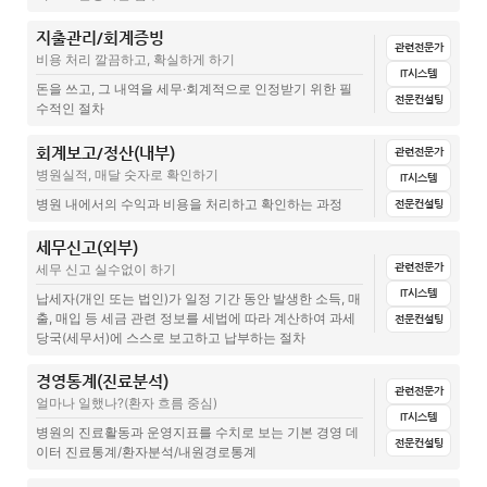
의료보험 정지고객 매뉴얼(의사랑)
개인정보처리시스템별 권한리스트
지출관리/회계증빙
전체
문서양식
집계표(설문지+답변)
매뉴얼
관련글(칼럼)
관련전문가
예방접종 전산등록 매뉴얼
비용 처리 깔끔하고, 확실하게 하기
개인정보보호 업무분장
IT시스템
카드, 현금, 통장계좌 관리(준비중)
돈을 쓰고, 그 내역을 세무·회계적으로 인정받기 위한 필
병원행정 의사랑으로 심평원 보험청구하기
전문컨설팅
비밀번호 관리대장
수적인 절차
자동이체 리스트(준비중)
리스, 대출 관리(준비중)
개인정보 파기 사실 확인서
회계보고/정산(내부)
전체
문서양식
집계표(설문지+답변)
매뉴얼
전산시스템
관련전문가
의료기기 (장비) 매입
병원실적, 매달 숫자로 확인하기
IT시스템
개인정보 정기점검 체크리스트
교육
관련글(칼럼)
현금시재 LIST
병원 내에서의 수익과 비용을 처리하고 확인하는 과정
전문컨설팅
개인정보보호 교육 서명록
세금계산서 발행 리스트(준비중)
상품권 구매/사용 리스트(준비중)
세무신고(외부)
전체
문서양식
집계표(설문지+답변)
매뉴얼
전산시스템
표준 개인정보처리 위탁 계약서
관련전문가
세무 신고 실수없이 하기
지출결의서
관련글(칼럼)
카드사별 수수료
IT시스템
납세자(개인 또는 법인)가 일정 기간 동안 발생한 소득, 매
개인정보 처리방침
현금영수증 발생, 취소
출, 매입 등 세금 관련 정보를 세법에 따라 계산하여 과세
전문컨설팅
무이자할부 확인표(준비중)
인력관리비 통계
당국(세무서)에 스스로 보고하고 납부하는 절차
내부 계획
경비내역 관리(준비중)
카드사용내역서(준비중)
의료/사무장비 관리 대장
수납부(준비중)
회계보고(월,분기,연간)(준비중)
경영통계(진료분석)
전체
문서양식
집계표(설문지+답변)
매뉴얼
전산시스템
의료기관 자율점검 매뉴얼
관련전문가
지출 영수증 정리 및 카드사별 매출확인
병원 장비 도입 전략, 무턱대고 따라가면 망한다! 투자 전 반드시 확인
얼마나 일했나?(환자 흐름 중심)
손익계산서(준비중)
인력관리비 추세(준비중)
관련글(칼럼)
IT시스템
해야 할 4가지 체크리스트
병원 CCTV, 분실물 사고 발생 시 어떻게 열람할까?
병원의 진료활동과 운영지표를 수치로 보는 기본 경영 데
현금영수증 발생, 취소
전문컨설팅
소득공제? 세액공제?
이터 진료통계/환자분석/내원경로통계
수납부(준비중)
인사서류와 개인정보보호법, 병원 직원 인사서류 보존기간과 개인정보
수납부(준비중)
보호
의료기관 연말정산 소득공제 및 세액공제 증명자료 제출