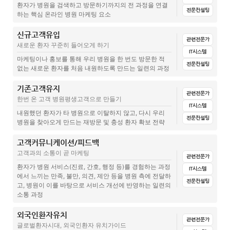
네이버 병원설명문 변경방법(준비중)
병원마케팅 업체선정 체크리스트 5가지
[병원홍보팀 AI 활용하기] 자동화 블로그 포스팅
환자가 병원을 검색하고 방문하기까지의 전 과정을 연결
전문컨설팅
하는 핵심 온라인 병원 마케팅 요소
네이버 노출 현황 분석 – 온라인 간판세우기의 시작
병원전화 ARS 설정방법
병원홍보 시작단계에서 해야할 것, 노출현황 체크
신규고객유입
전체
문서양식
집계표(설문지+답변)
매뉴얼
관련글(칼럼)
병원마케팅 노출과 신뢰를 한번에 – 네이버 뉴스 상위노출
병원 전화연결음 설정하는 방법은?
관련전문가
네이버 영수증리뷰에 병원과 상관없는 사진이 노출된다면?
새로운 환자 꾸준히 들어오게 하기
IT시스템
네이버 검색광고, 광고 노출지역 설정관련
병원홈페이지, 웹사이트 등록(2) Daum 검색등
병원전화연결음의 중요성
마케팅이나 홍보를 통해 우리 병원을 한 번도 방문한 적
병원마켙AI, 병원마케팅 네이버상위노출(SEO)을 넘어 생성형엔진최적
전문컨설팅
없는 새로운 환자를 처음 내원하도록 만드는 일련의 과정
화(GEO)를 준비해야하는 이유
네이버 플레이스 광고, 병원업종 평균 노출입찰가 5000원?
록(준비중)
병원 뉴스탭에 노출되는 보도자료, 보도자료와 기사의 차이점
기존고객유지
전체
문서양식
집계표(설문지+답변)
매뉴얼
전산시스템
관련전문가
[병원홍보실무] 병원카카오톡, 단골질문 메뉴에 고정하기
병원홈페이지, 웹사이트 등록(1) 네이버 웹마스터도구
의료광고 규제 강화, 매출 걱정된다면? 병원 홍보 채널의 틈새 전략 ‘보
한번 온 고객 병원평생고객으로 만들기
관련글(칼럼)
도자료’ 활용법
IT시스템
내원했던 환자가 타 병원으로 이탈하지 않고, 다시 우리
[병원홍보실무] 카카오톡 전체고객 대상, 메시지 보내기
병원홈페이지 방문자수 측정, 구글 애널리틱스
전문컨설팅
병원을 찾아오게 만드는 재방문 및 충성 환자 확보 전략
병원마케팅 병원 신뢰도 높이는 법, 원장님 수상 소식 활용법
신규고객내원동기파악(준비중)
카카오톡 1:1 채팅설정, 문의가능시간 설정 확인하기
의료광고심의위원회 홈페이지에서 의료광고 심의 넣기
고객커뮤니케이션/피드백
전체
문서양식
집계표(설문지+답변)
매뉴얼
관련글(칼럼)
불법의료광고, "병원 블로그 글을 정비하라는 보건소 공문" 어떻게 처
병원마케팅 사례, 신환 유입이 떨어질 때 유용한 신규고객 프로필 분석
병원 카카오톡에 동일한 문의가 반복해서 들어온다면?
고객과의 소통이 곧 마케팅
리해야 할까?
관련전문가
병원경영컨설팅, 병원매출, 신환 유입 잘되는 병원 특징 3가지
충성고객(VIP) 관리문서
환자가 병원 서비스(진료, 간호, 행정 등)를 경험하는 과정
IT시스템
병원 카카오톡 채널 비즈니스 채널 전환이 필요하다.
의료심의 모니터링, 정기적으로 해야하는 이유?
에서 느끼는 만족, 불만, 의견, 제안 등을 병원 측에 전달하
전문컨설팅
병원경영컨설팅, 매출, 병원의 신환 VS 구환
"소개고객이 진짜 많아요. 홍보를 좀 더 적극적으로 해봤으면 좋겠어
고, 병원이 이를 바탕으로 서비스 개선에 반영하는 일련의
카카오톡 포스트 댓글문의 어떻게 대댓글 달까?
요"
소통 과정
병원 온라인 평판, 리뷰관리가 중요한 이유
병원도 충성고객 확보를 위해선 홍보마케팅이 필요하다.
외국인환자유치
전체
문서양식
집계표(설문지+답변)
매뉴얼
관련글(칼럼)
관련전문가
글로벌환자시대, 외국인환자 유치가이드
병원마케팅핵심, 눈에 띄는 온라인 간판(썸네일, 제목) 만드는 3가지