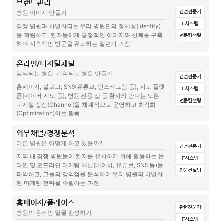
대차대조표(현금주의)(준비중)
의료진퍼포먼스(준비중)
브랜드관리
전체
문서양식
집계표(설문지+답변)
매뉴얼
관련글(칼럼)
관련전문가
병원 이미지 만들기
병원경영컨설팅, 병원매출, 바쁜 치료와 매출을 만드는 치료는 다르다.
병원 인건비가 늘어나는 이유
IT시스템
병원마케팅 – 병원 차별화 전략
경쟁 병원과 차별화되는 우리 병원만의 정체성(Identity)
을 확립하고, 환자들에게 긍정적인 이미지와 신뢰를 구축
병원장을 스마트하게 만드는 통계
의사결정에 도움이 될만한 통계들을 월단위로 확인하는가
전문컨설팅
환자유치와 유지를 위한 전략
하여 지속적인 방문을 유도하는 일련의 과정
의사결정에 도움이 될만한 통계들을 월단위로 확인하는가
데이터는 병원장에게 경영을 위한 보험과 같다
전략 치료, 홍보를 위한 기초자료는?
온라인/디지털채널
전체
문서양식
집계표(설문지+답변)
매뉴얼
관련글(칼럼)
병원장 의사결정에 필요한 통계가 만들어지기 위해서는?
검색되는 병원, 기억되는 병원 만들기
관련전문가
환자에게 꽂히는 치료 컨셉 만들기 – 전략 치료 구성
의료광고 규제 강화, 매출 걱정된다면? 병원 홍보 채널의 틈새 전략 '보
홈페이지, 블로그, SNS(유튜브, 인스타그램 등), 지도 플랫
IT시스템
도자료' 활용
폼(네이버 지도 등), 병원 전용 앱 등 환자와 만나는 모든
고객을 위한 새로운 치료를 고민하고 있는가
전문컨설팅
디지털 접점(Channel)을 체계적으로 운영하고 최적화
[병원홍보실무] 병원인플루언서, 온라인 인플루언서 홍보는?
(Optimization)하는 활동
우리병원 온라인 검색광고, Google Ads 키워드 세팅하기
외부채널/경쟁분석
전체
문서양식
집계표(설문지+답변)
매뉴얼
교육
다른 병원은 어떻게 하고 있을까?
관련전문가
관련글(칼럼)
병원 온라인 평판, 리뷰관리가 중요한 이유
지역 내 경쟁 병원들이 환자를 유치하기 위해 활용하는 온
IT시스템
라인 및 오프라인 마케팅 채널(네이버, 유튜브, SNS 등)을
지역 버스광고로 브랜드홍보시 고려되어야 할 점
웹인지도조사 신청서
전문컨설팅
파악하고, 그들의 강약점을 분석하여 우리 병원의 차별화
된 마케팅 전략을 수립하는 과정
병원 유튜브, 부담되지 않게 진행하는 것이 중요하다.
썸네일,제목 작성방법(준비중)
홈페이지/플레이스
전체
문서양식
집계표(설문지+답변)
매뉴얼
관련글(칼럼)
치료트렌드, 검색양이 늘어날때 병원홍보팀이 우선 해야할일은?
네이버키워드광고 자동충전방법(준비중)
관련전문가
병원의 온라인 얼굴 완성하기
IT시스템