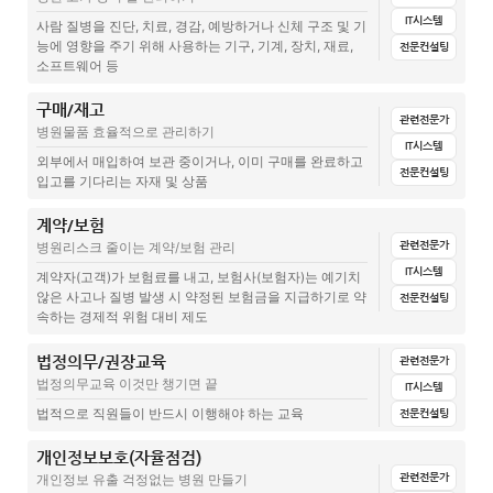
병원직원교육, 직장예절 및 근무태도
병원 직원 효과적인 인수인계 과정 : 직무표, 업무 매뉴얼 활용
병원직원복지, 야간진료시 저녁식사 및 식사시간 제공 필수?
IT시스템
병원 개원 통합 매트릭스
사람 질병을 진단, 치료, 경감, 예방하거나 신체 구조 및 기
능에 영향을 주기 위해 사용하는 기구, 기계, 장치, 재료,
병원 신규직원 교육 어떻게 하나요?
전문컨설팅
병원 직무표, 병원업무 매뉴얼을 통한 인수인계
의료기관 개설 신고 및 행정 절차
소프트웨어 등
병원직원교육, 직원 교육의 필요성
고객의 고성과 폭언 대응 매뉴얼의 필요성
의료기관 폐업신고 절차
구매/재고
전체
문서양식
집계표(설문지+답변)
매뉴얼
관련글(칼럼)
관련전문가
병원물품 효율적으로 관리하기
병원고객 상황별 응대 매뉴얼의 중요성
건강기능식품판매업 등록 및 보수교육
IT시스템
의료기기(장비) 매입
외부에서 매입하여 보관 중이거나, 이미 구매를 완료하고
전문컨설팅
입고를 기다리는 자재 및 상품
병원개원할 때 행정적 절차 혹시 아세요?
장비리스 현황표
계약/보험
전체
문서양식
집계표(설문지+답변)
매뉴얼
전산시스템
성공하는 개원의의 조건
의료사무장비관리대장
관련전문가
병원리스크 줄이는 계약/보험 관리
교육
관련글(칼럼)
병원개원문자, 보내도 될까?
IT시스템
계약자(고객)가 보험료를 내고, 보험사(보험자)는 예기치
병원 신규 장비 도입 전, 반드시 준비해야 할 사항
않은 사고나 질병 발생 시 약정된 보험금을 지급하기로 약
전문컨설팅
자재리스트 및 구매의뢰서
속하는 경제적 위험 대비 제도
병원 장비 도입 전략, 무턱대고 따라가면 망한다! 투자 전 반드시 확인
해야 할 4가지 체크리스트
재고관리 및 재고관리표
법정의무/권장교육
전체
문서양식
집계표(설문지+답변)
매뉴얼
전산시스템
관련전문가
법정의무교육 이것만 챙기면 끝
IT시스템
업체별리스트
계약갱신 일정관리 알림 시스템(준비중)
법적으로 직원들이 반드시 이행해야 하는 교육
전문컨설팅
구매관리시스템(준비중)
(의료배상책임보험(준비중)
화재보험(준비중)
개인정보보호(자율점검)
전체
문서양식
집계표(설문지+답변)
매뉴얼
체크리스트
유통기한 자동알림 서비스(준비중)
관련전문가
개인정보 유출 걱정없는 병원 만들기
일상배상책임보험(준비중)
관련글(칼럼)