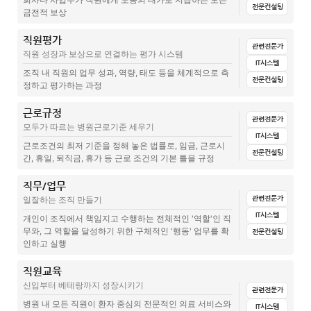
회사나 사업주가 직원에게 노동의 대가로 지급하는 모든
전문컨설팅
금전적 보상
인사 – 입퇴사 – 병원직원 입퇴사 프로세스
난임치료휴가 신청서(준비중)
휴직신청서(준비중)
장기근속휴가계획서
직원평가
전체
문서양식
집계표(설문지+답변)
매뉴얼
전산시스템
복직신청서(준비중)
관련전문가
1차사전면접기술
보상휴가노사합의서
직원 성장과 보상으로 연결하는 평가 시스템
교육
관련글(칼럼)
IT시스템
인사 노무 – 임산부 지원제도 – 2021년 개정(준비중)
조직 내 직원의 업무 성과, 역량, 태도 등을 체계적으로 측
면접평가표
근태집계표, 잡급대장(일용직)
전문컨설팅
정하고 평가하는 과정
근로자명부
출산휴가신청서(전산)(준비중)
알뜰신인[입사서류부터 근로계약까지]
장기근속자휴가계획서
근로규정
전체
문서양식
집계표(설문지+답변)
매뉴얼
전산시스템
육아휴직신청서(전산)(준비중)
임금대장(임금구성내역)(준비중)
급여명세서(준비중)
관련전문가
병원 근로계약서, 꼭 종이로 교부해야하나요?
모두가 따르는 병원근로기준 세우기
출퇴근부
교육
관련글(칼럼)
IT시스템
임신기 정기검진 시간 부여(준비중)
급여조율매뉴얼
근로조건의 최저 기준을 정해 놓은 법률로, 임금, 근로시
병원 비밀유지서약서, 반드시 포함해야 할 조항과 지키는 방법
(구글form)(준비중)
전문컨설팅
간, 휴일, 퇴직금, 휴가 등 근로 조건의 기본 틀을 규정
병원직원관리 임산부(임신기) 근로시간 단축 제도
인턴평가
급여조율사전질의
병원에서 헷갈리는 인사서류 보관기간, 기준총정리
연차신청
직무/업무
전체
문서양식
집계표(설문지+답변)
매뉴얼
관련글(칼럼)
직원평가
급여명세서 자동발송(준비중)
관련전문가
일잘하는 조직 만들기
병원직원관리, 근로계약서와 연봉계약서, 둘다 작성해야하나요?
(구글form)(준비중)
연차 관리 서비스(준비중)
IT시스템
관리자평가
근로규정
급여조율 시기 알림 서비스(준비중)
개인이 조직에서 책임지고 수행하는 전체적인 '역할'인 직
오타타임자동정산(준비중)
무와, 그 역할을 달성하기 위한 구체적인 '행동' 업무를 확
전문컨설팅
인턴평가 프로세스(준비중)
병원장 원포인트 컨설팅 – 직원 급여조율 가이드
취업규칙
인하고 실행
오버타임수당, 어떻게 지급해야할까? 기준없는 지급의 문제점
좋은직원인지 파악하는 방법 – 인턴평가
급여조율 가이드 요약
근로자대표선임계
직원교육
전체
문서양식
집계표(설문지+답변)
매뉴얼
전산시스템
병원인사담당자가 알아야할 법정감염병/질병으로 인한 결근시 처리방
신입부터 베테랑까지 성장시키기
법(고용노동부 답변 기준)
관련전문가
교육
관련글(칼럼)
병원 직원 관리, 평가보다 중요한 피드백 어떻게 해야할까요?
병원급여조율, 병원에서 연봉협상이 아닌 '급여조율'이라는 표현을 사
사내규정 : 근로기준, 연월차, 복지휴가 등
병원 내 모든 직원이 환자 중심의 전문적인 의료 서비스와
용하는 이유
IT시스템