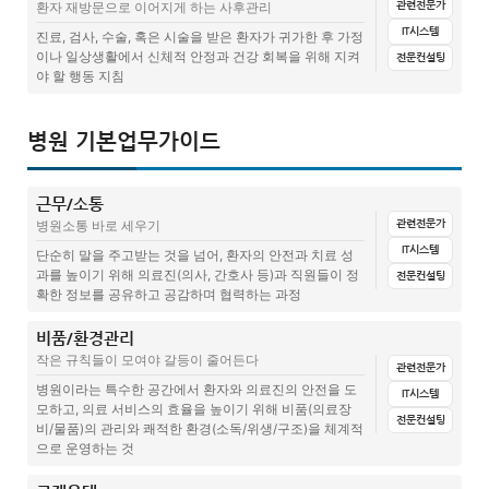
관련전문가
환자 재방문으로 이어지게 하는 사후관리
수술전 검사 의뢰서(준비중)
IT시스템
시술동의서(공통)
진료, 검사, 수술, 혹은 시술을 받은 환자가 귀가한 후 가정
이나 일상생활에서 신체적 안정과 건강 회복을 위해 지켜
전문컨설팅
치료 양도, 양수 동의서
백내장시술동의서
야 할 행동 지침
접수매뉴얼(준비중)
프리미엄 난시 교정 렌지삽입술 동의서
전체
문서양식
집계표(설문지+답변)
매뉴얼
병원 기본업무가이드
병원행정, 제증명서 이해하기 : 진단명이 들어가는 제증명서
필러시술 동의서
백내장시술후 주의사항
지방이식 수술 동의서
근무/소통
라섹수술후 주의사항
관련전문가
병원소통 바로 세우기
회원권/패키지 동의서
라식 수술 후 안약 사용법
IT시스템
단순히 말을 주고받는 것을 넘어, 환자의 안전과 치료 성
과를 높이기 위해 의료진(의사, 간호사 등)과 직원들이 정
전문컨설팅
가슴수술동의서
레이저 시술 후 주의사항(준비중)
확한 정보를 공유하고 공감하며 협력하는 과정
레이저치료 동의서
피부관리후 주의사항
비품/환경관리
전체
문서양식
집계표(설문지+답변)
매뉴얼
관련글(칼럼)
초상권 사용 동의서(준비중)
작은 규칙들이 모여야 갈등이 줄어든다
관련전문가
드레싱 주의사항(준비중)
습윤밴드 사용법(준비중)
업무 인수인계 리스트
병원이라는 특수한 공간에서 환자와 의료진의 안전을 도
IT시스템
개인정보활용동의서(준비중)
동의서 관리대장(준비중)
모하고, 의료 서비스의 효율을 높이기 위해 비품(의료장
전문컨설팅
출근/퇴근 체크 매뉴얼(준비중)
비/물품)의 관리와 쾌적한 환경(소독/위생/구조)을 체계적
놓치지 말자! 고객 시술 동의서
으로 운영하는 것
보고체계 및 결재라인(준비중)
시술동의서, 꼭 받아야할까?