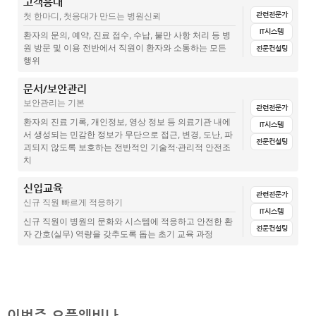
고객응대
전체
문서양식
집계표(설문지+답변)
매뉴얼
단체 채팅방 사용규칙(준비중)
관련전문가
첫 한마디, 첫응대가 만드는 병원신뢰
IT시스템
공지사항 확인 및 전달 절차(준비중)
병원 내 정리정돈 역할분담표(준비중)
환자의 문의, 예약, 진료 접수, 수납, 불만 사항 처리 등 병
원 방문 및 이용 전반에서 직원이 환자와 소통하는 모든
전문컨설팅
무전기 사용법(채널, 호출, 예절)(준비중)
프린터/복합기 기본 사용규칙(준비중)
행위
병원직원갈등, 어디서부터 풀어야 할까요? 병원에 필요한 소통창구 만
컴퓨터 사용 규칙(준비중)
문서/보안관리
전체
문서양식
집계표(설문지+답변)
매뉴얼
교육
드는 법
보안관리는 기본
시설고장 및 수리요청 프로세스(정전, 누수, 컴퓨터 다운 등)
관련전문가
관련글(칼럼)
(준비중)
병원관리자 소통방식, 이렇게 달라야합니다.
환자의 진료 기록, 개인정보, 영상 정보 등 의료기관 내에
IT시스템
서 생성되는 민감한 정보가 무단으로 접근, 변경, 도난, 파
전화응대 매뉴얼(인사, 전달 내용 등)(준비중)
전문컨설팅
감염병 대처 관리 매뉴얼
병원인사관리 잘하는 방법 – 팀워크와 소통
괴되지 않도록 보호하는 전반적인 기술적·관리적 안전조
치
진료 지연시 공지 방법(준비중)
병원 업무 소통의 기본, 보고 연락 상담
신입교육
전체
문서양식
집계표(설문지+답변)
매뉴얼
대기시간 안내 방법(준비중)
관련전문가
병원경영컨설팅 병원에서 의사 소통이 왜 어려울까
신규 직원 빠르게 적응하기
IT시스템
원포인트 컨설팅 – 병원 전화응대 서비스
컴퓨터 프로그램 비밀번호 관리지침(준비중)
신규 직원이 병원의 문화와 시스템에 적응하고 안전한 환
전문컨설팅
자 간호(실무) 역량을 갖추도록 돕는 초기 교육 과정
병원고객 상황별 응대 매뉴얼의 중요성
서류 보관기간 및 파쇄 규정(준비중)
전체
문서양식
집계표(설문지+답변)
매뉴얼
관련글(칼럼)
cctv 영상열람 요청 시 대응 매뉴얼(준비중)
내부 문서 권한 관리(준비중)
기본 복장 및 용모 기준(준비중)
이번주 오픈웨비나