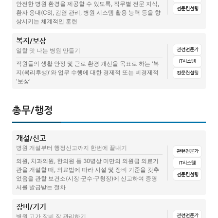
병원인사관리, 마이너스 연차 및 무급휴가 운영가이드
안전한 병원 환경을 제공할 수 있도록, 직무별 전문 지식,
병원에서 정기적으로 진행되는 직원평가, 나에게 어떤 도움이 될까?
퇴직연금제도(준비중)
직무표
전문컨설팅
환자 응대(CS), 감염 관리, 병원 시스템 활용 능력 등을 향
병원 급여 조율 결렬과 실업급여
상시키는 체계적인 훈련
병원직원휴게시간, 지키지 않았을 때 생기는 문제점
급여조율 전 실시한 직원평가, 평가자와 피평가자와의 점수 차이 15
병원 인사담당자가 알아야 할 경조사휴가 결정 및 수정시 고려해야할 5
직무매뉴얼양식
점?
가지
식대만 비과세 급여? 병원에서 적용 가능한 비과세 급여 항목은?
병원직원 퇴사 시 연차 소진 VS 연차 수당
복지/보상
전체
문서양식
집계표(설문지+답변)
매뉴얼
교육
직무기술서
관련전문가
병원직원평가, 직원역량 평가 구성하기
일할 맛 나는 병원 만들기
병원직원복지, 야간진료시 저녁식사 및 식사시간 제공 필수?
병원직원 급여명세서 발급 의무, 어떻게 발급해야할까?
관련글(칼럼)
병원인사관리, 마이너스 연차 및 무급휴가 운영가이드
IT시스템
회의록(준비중)
직원들의 생활 안정 및 근로 환경 개선을 목표로 하는 '복
병원직원평가 : 평가 왜 해야하나요? – 병원관점
병원휴진일, 연차 대체로 진행하려면 어떻게 해야하나요?
병원행정, 직원급여관리 통상임금? 평균임금?
지(복리후생)'와 업무 수행에 대한 경제적 또는 비경제적
전문컨설팅
병원휴진일, 연차 대체로 진행하려면 어떻게 해야하나요?
직장예절/근무태도
일보고
'보상'
병원직원평가 하고계시나요?
병원규정 6년 동안 바뀌지 않았는데, 지금 바로 검토해야 하는 이유
병원 인사담당자가 알아야할 약정휴가 – 병가
기초고객관리(준비중)
보고교육(준비중)
역할교육(준비중)
전체
문서양식
집계표(설문지+답변)
매뉴얼
교육
병원직원관리 직원 자신을 객관적으로 보는 훈련 – 직원 평가
총무/행정
전화응대 서비스
직무교육(준비중)
관련글(칼럼)
병원직원관리, 직원 역량 어떻게 알아보나요? – 직원 평가
이메일/드라이브 교육(준비중)
병원운영지원전문가가 되기위해 알아두면 좋을 운영사전
개설/신고
사내규정 : 근로기준, 연월차, 복지휴가 등
병원 개설부터 행정신고까지 한번에 끝내기
중간관리자 양성교육
업무 중 만든 자료, 누구의 소유일까?
관련전문가
장기근속자 휴가계획서
의원, 치과의원, 한의원 등 30병상 미만의 의원급 의료기
IT시스템
병원직원채용, 직원교육 어떻게 진행해야 할까?
직원개인 계정을 이용한 업무, 문제없을까?
관을 개설할 때, 의료법에 따라 시설 및 장비 기준을 갖추
병원장 원포인트 컨설팅 – 직원이 일하고 싶은 병원 만드는 방법
전문컨설팅
었음을 관할 보건소(시장·군수·구청장)에 신고하여 증명
병원업무소통의 기본, 보고/연락/상담
병원에서 TF 구성하기
서를 발급받는 절차
병원복지제도 운영가이드 : 직원 만족과 장기근속을 높이는 방법
병원직원교육, 건강하고 긍정적인 직장생활을 위한 직장예절, 근무태도
병원직원관리, 업무범위 어디까지인가요?
장비/기기
전체
문서양식
집계표(설문지+답변)
매뉴얼
관련글(칼럼)
병원직원관리, 병원 복지와 보상, 진짜 동기부여는 어디서 시작되는가?
관련전문가
병원 고가 장비 잘 관리하기