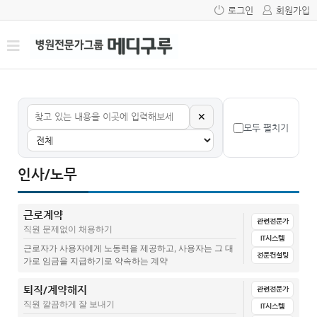
로그인
회원가입
✕
모두 펼치기
인사/노무
근로계약
관련전문가
직원 문제없이 채용하기
IT시스템
근로자가 사용자에게 노동력을 제공하고, 사용자는 그 대
전문컨설팅
가로 임금을 지급하기로 약속하는 계약
퇴직/계약해지
전체
문서양식
집계표(설문지+답변)
매뉴얼
전산시스템
관련전문가
직원 깔끔하게 잘 보내기
IT시스템
교육
관련글(칼럼)