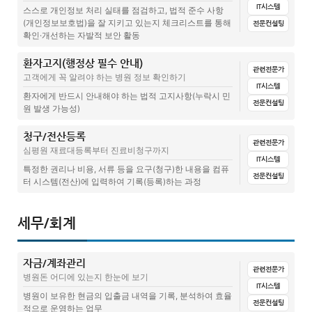
IT시스템
병원운영지원전문가가 되기위해 알아두면 좋을 운영사전
스스로 개인정보 처리 실태를 점검하고, 법적 준수 사항
의료폐기물 계약 갱신)(준비중)
(개인정보보호법)을 잘 지키고 있는지 체크리스트를 통해
전문컨설팅
장애인인식개선교육일지
병원 구매의뢰서 관리가 필요한 이유와 작성 방법
확인·개선하는 자발적 보안 활동
성희롱 예방교육일지
의원급 병원 재고관리시스템 개발
환자고지(행정상 필수 안내)
전체
문서양식
집계표(설문지+답변)
매뉴얼
관련글(칼럼)
관련전문가
고객에게 꼭 알려야 하는 병원 정보 확인하기
결핵검진 예방 교육 일지
병원 비용 절감 방안 – 세가지 접근법
IT시스템
CCTV안내문
환자에게 반드시 안내해야 하는 법적 고지사항(누락시 민
전문컨설팅
연간 진행하는 업무 및 보수 교육
원 발생 가능성)
개인정보 파기 관리대장
법정의무교육안내문(준비중)
청구/전산등록
전체
문서양식
집계표(설문지+답변)
매뉴얼
관련글(칼럼)
관련전문가
개인영상정보 관리대장
심평원 재료대등록부터 진료비청구까지
법정의무교육체크리스트(준비중)
IT시스템
환자의 권리와 의무
특정한 권리나 비용, 서류 등을 요구(청구)한 내용을 컴퓨
수탁업체 개인정보보호 실태 점검표
전문컨설팅
터 시스템(전산)에 입력하여 기록(등록)하는 과정
연말 교육 점검, 의료기관 매년 진행해야 하는 법정의무교육과 권장 교
CCTV 설치 안내
육
사용자 ID 관리대장
전체
문서양식
집계표(설문지+답변)
매뉴얼
관련글(칼럼)
비급여 수술 단가(준비중)
세무/회계
2024 의료기관 필수 법정의무교육
출입통제 절차 및 출입관리대장
공인인증서 갱신 매뉴얼
휴진시 환자 안내 매뉴얼
법정의무교육
민감정보 수집 · 이용 동의서
자금/계좌관리
심평원 치료재료대 등록
관련전문가
병원 휴진일 안내, 작은 절차가 고객의 신뢰를 만들어갑니다
의료기관 신고의무자 법정교육 (매년 실시) 올해 실시했나요?
영상정보처리기기 (CCTV) 운영 관리 방침
병원돈 어디에 있는지 한눈에 보기
IT시스템
보험 청구/재심사/보완청구(의사랑)
병원이 보유한 현금의 입출금 내역을 기록, 분석하여 효율
휴진 및 진료안내, 네이버 안내 방법
병원행정, 병원직원 결핵검진 매년 하고 계시나요?
예산편성표
전문컨설팅
적으로 운영하는 업무