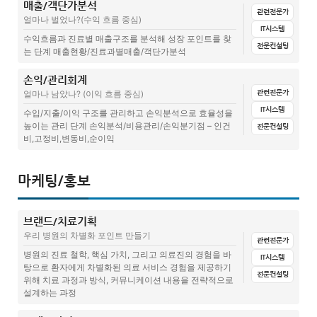
매출/객단가분석
전체
문서양식
집계표(설문지+답변)
매뉴얼
전산시스템
병원세금, 종합소득세 성실신고란?
관련전문가
병원회계 정리와 활용을 위한 수납부
얼마나 벌었나?(수익 흐름 중심)
병원회계, 병원의 세금신고 목록(인건비)
관련글(칼럼)
IT시스템
병원 일용근로자와 단시간근로자(아르바이트) 세금신고
수익흐름과 진료별 매출구조를 분석해 성장 포인트를 찾
병원경영컨설팅 비용절감하기 전 꼭 알아야하는 것은?
전문컨설팅
는 단계 매출현황/진료과별매출/객단가분석
병원회계. 병원의 세금 신고 목록
수납부(준비중)
MIS.REPORT(준비중)
병원 아르바이트, 단시간/단기간 근로자 필수 서류
비용 줄이는 노력 어떻게 하고 있는가
손익/관리회계
전체
문서양식
집계표(설문지+답변)
매뉴얼
전산시스템
월단위 초/재진추이(준비중)
월단위 신환추이(준비중)
병의원 부가가치세 신고시 주의사항
관련전문가
얼마나 남았나? (이익 흐름 중심)
고정비 줄이기 – 얼마나 "세부적"으로 고정비용을 점검하고 개선하고
관련글(칼럼)
월단위 신환내원경로별 추이(준비중)
있는가?
IT시스템
수입/지출/이익 구조를 관리하고 손익분석으로 효율성을
높이는 관리 단계 손익분석/비용관리/손익분기점 – 인건
전문컨설팅
월단위 주요치료수 추이(준비중)
수납부(준비중)
MIS.REPORT(준비중)
비,고정비,변동비,순이익
주요치료 내원경로(준비중)
수술소개고객통계(준비중)
월별전체매출추세(준비중)
연도별매출추세(준비중)
전체
문서양식
집계표(설문지+답변)
매뉴얼
전산시스템
마케팅/홍보
내원일별 환자현황(준비중)
치료항목별 매출비중(준비중)
보험매출추세(준비중)
관련글(칼럼)
기간별 처방통계(검사)(준비중)
청구통계(준비중)
비보험매출추세(준비중)
브랜드/치료기획
수납부(준비중)
MIS.REPORT(준비중)
기간별 처방통계(처치)(준비중)
전체 객단가추세(준비중)
비보험 객단가 추세(준비중)
우리 병원의 차별화 포인트 만들기
관련전문가
주요계정과목 비용DB(준비중)
고정비vs변동비(준비중)
비급여 처방 통계(준비중)
주요치료 항목별 객단가(준비중)
병원의 진료 철학, 핵심 가치, 그리고 의료진의 경험을 바
IT시스템
탕으로 환자에게 차별화된 의료 서비스 경험을 제공하기
손익(수입,지출,이익)(준비중)
인건비 분석(준비중)
전문컨설팅
의사결정에 도움이 될만한 통계들을 월단위로 확인하는가
방문당 평균진료비(준비중)
주요매출현황(준비중)
위해 치료 과정과 방식, 커뮤니케이션 내용을 전략적으로
의료진별 생산성 분석(준비중)
설계하는 과정
병원 매출 올리기 – OO치료 잘하는 병원 – 잘하는 치료 정리되어 있는
가?