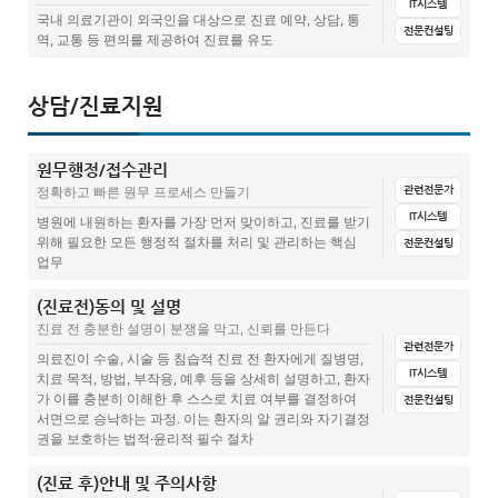
의료기관 방문 고객 후기, 어떻게 반응하고 계세요?
IT시스템
핵심 요소
컴플레인 고객관리 리스트
국내 의료기관이 외국인을 대상으로 진료 예약, 상담, 통
전문컨설팅
역, 교통 등 편의를 제공하여 진료를 유도
[병원홍보개념] 병원고객후기 콘텐츠에 대하여
온라인 병원 간판세우기 1단계, 디지털 골목 찾기와 온라인 간판 세우
진료접수 조기마감안내(준비중)
는 실질적인 노하우
전체
문서양식
집계표(설문지+답변)
매뉴얼
교육
피부과 이벤트 기획과 실행: 병원마켙AI로 날개를 달아보자
진료비 인상안내(준비중)
후기 관리(준비중)
상담/진료지원
관련글(칼럼)
온라인 병원 간판세우기: 고객이 잘 보는 곳에 우리 병원이 보이고 있는
병원 기존 고객 관리 어떻게 하고 있나? – VIP 고객관리
휴진 및 진료안내(준비중)
고객만족도조사(준비중)
가?
원무행정/접수관리
외국인 환자 유치 및 응대를 위한 필수업무상식
기존 고객을 놓치지 마세요 : 병원 성공을 위한 필수 전략
의료기관 방문 고객 후기, 어떻게 반응하고 계세요?
관련전문가
정확하고 빠른 원무 프로세스 만들기
비수기 매출 올리는 확실한 방법, 외국인 환자를 부르는 팸러닝
병원 기존환자 유지하기 위한 3가지 방법, 병원매출높이기
[병원홍보개념] 병원고객후기 콘텐츠에 대하여
IT시스템
병원에 내원하는 환자를 가장 먼저 맞이하고, 진료를 받기
위해 필요한 모든 행정적 절차를 처리 및 관리하는 핵심
전문컨설팅
병원마켙 : 치료광고 이미지 1시간 내에 뚝딱 만드는 방법
병원 진료접수 조기마감 안내
업무
병원마켙 : 이벤트 상세페이지 1시간 내에 뚝딱 만드는 방법
병원고객관리, 병원 접수 마감 10분전, 환자를 짜증으로 맞이한 병원
(진료전)동의 및 설명
전체
문서양식
집계표(설문지+답변)
매뉴얼
관련글(칼럼)
진료 전 충분한 설명이 분쟁을 막고, 신뢰를 만든다
병원마켙 : 나만의 로고 1시간 내에 뚝딱 만드는 방법
고객 불만을 줄이는 심리적 접근방법
관련전문가
초진고객문진표(준비중)
제증명발급대장(준비중)
의료진이 수술, 시술 등 침습적 진료 전 환자에게 질병명,
의료통역, 국제코디네이터 성형외과/피부과 실무용어
IT시스템
치료 목적, 방법, 부작용, 예후 등을 상세히 설명하고, 환자
의료기록 사본 발급 및 제증명 신청서
가 이를 충분히 이해한 후 스스로 치료 여부를 결정하여
전문컨설팅
외국인환자유치, 외국어 코디네이터 구인은 했는데 매출이 늘지 않아요
서면으로 승낙하는 과정. 이는 환자의 알 권리와 자기결정
수술전 주의사항(예약증)
권을 보호하는 법적·윤리적 필수 절차
외국인환자 부가세환급(텍스리펀) 종료, 외국인 환자 병원이 해야 할 3
가지
입원/퇴원수속 매뉴얼
(진료 후)안내 및 주의사항
전체
문서양식
집계표(설문지+답변)
매뉴얼
관련글(칼럼)