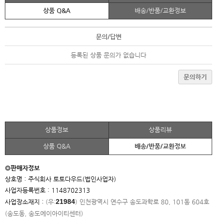
상품 Q&A
배송/반품/교환정보
문의/답변
등록된 상품 문의가 없습니다
문의하기
상품정보
상품리뷰
상품 Q&A
배송/반품/교환정보
◎판매자정보
상호명 : 주식회사 토토다우드(법인사업자)
사업자등록번호 : 1148702313
21984
사업장소재지 :
(우:
)
인천광역시 연수구 송도과학로 80, 101동 604호
(송도동, 송도에이아이
티센터)