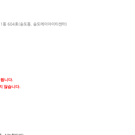
01동 604호(송도동, 송도에이아이
티센터)
행됩니다.
지 않습니다.