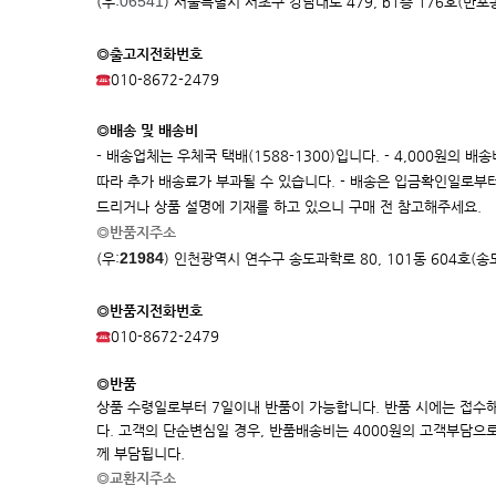
06541
(우:
) 서울특별시 서초구 강남대로 479, b1층 176호(반포
◎출고지전화번호
010-8672-2479
◎배송 및 배송비
- 배송업체는 우체국 택배(1588-1300)입니다. - 4,000원의
따라 추가 배송료가 부과될 수 있습니다. - 배송은 입금확인일로부터
드리거나 상품 설명에 기재를 하고 있으니 구매 전 참고해주세요.
◎반품지주소
21984
(우:
)
인천광역시 연수구 송도과학로 80, 101동 604호(
◎반품지전화번호
010-8672-2479
◎반품
상품 수령일로부터 7일이내 반품이 가능합니다. 반품 시에는 접수
다. 고객의 단순변심일 경우, 반품배송비는 4000원의 고객부담으
께 부담됩니다.
◎교환지주소