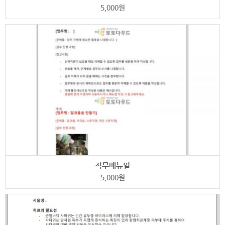
5,000
원
직무매뉴얼
5,000
원