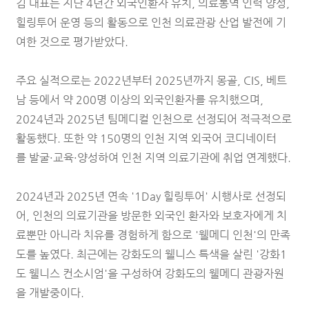
김 대표는 지난 4년간 외국인환자 유치, 의료통역 인력 양성,
힐링투어 운영 등의 활동으로 인천 의료관광 산업 발전에 기
여한 것으로 평가받았다.
주요 실적으로는
2022년부터 2025년까지 몽골, CIS, 베트
남 등에서 약 200명 이상의 외국인환자를 유치했으며,
2024년과 2025년 팀메디컬 인천으로 선정되어 적극적으로
활동했다. 또한
약 150명의 인천 지역 외국어 코디네이터
를
발굴·
교
육·양성하여 인천 지역 의료기관에 취업 연계했다.
2024년과 2025년 연속 '1Day 힐링투어' 시행사로 선정되
어, 인천의 의료기관을 방문한 외국인 환자와 보호자에게 치
료뿐만 아니라 치유를 경험하게 함으로 '웰메디 인천'의 만족
도를 높였다. 최근에는
강화도의 웰니스 특색을 살린 '강화1
도 웰니스 컨소시엄'을 구성하여 강화도의 웰메디 관광자원
을 개발중이다.