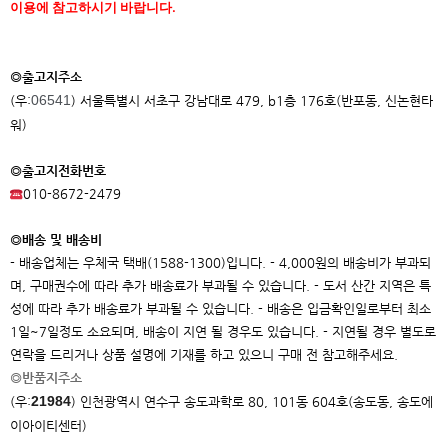
이용에 참고하시기 바랍니다.
◎출고지주소
06541
(우:
) 서울특별시 서초구 강남대로 479, b1층 176호(반포동, 신논현타
워)
◎출고지전화번호
010-8672-2479
◎배송 및 배송비
- 배송업체는 우체국 택배(1588-1300)입니다. - 4,000원의 배송비가 부과되
며, 구매권수에 따라 추가 배송료가 부과될 수 있습니다. - 도서 산간 지역은 특
성에 따라 추가 배송료가 부과될 수 있습니다. - 배송은 입금확인일로부터 최소
1일~7일정도 소요되며, 배송이 지연 될 경우도 있습니다. - 지연될 경우 별도로
연락을 드리거나 상품 설명에 기재를 하고 있으니 구매 전 참고해주세요.
◎반품지주소
21984
(우:
)
인천광역시 연수구 송도과학로 80, 101동 604호(송도동, 송도에
이아이
티센터)