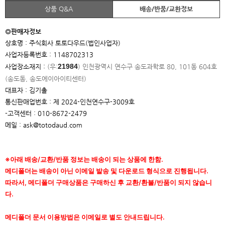
상품 Q&A
배송/반품/교환정보
◎판매자정보
상호명 : 주식회사 토토다우드(법인사업자)
사업자등록번호 : 1148702313
21984
사업장소재지 :
(우:
)
인천광역시 연수구 송도과학로 80, 101동 604호
(송도동, 송도에이아이
티센터)
대표자 : 김기출
통신판매업번호 : 제 2024-인천연수구-3009호
-고객센터 : 010-8672-2479
메일 : ask@totodaud.com
※아래 배송/교환/반품 정보는 배송이 되는 상품에 한함.
메디폴더는 배송이 아닌 이메일 발송 및 다운로드 형식으로 진행됩니다.
따라서, 메디폴더 구매상품은 구매하신 후 교환/환불/반품이 되지 않습니
다.
메디폴더 문서 이용방법은 이메일로 별도 안내드립니다.