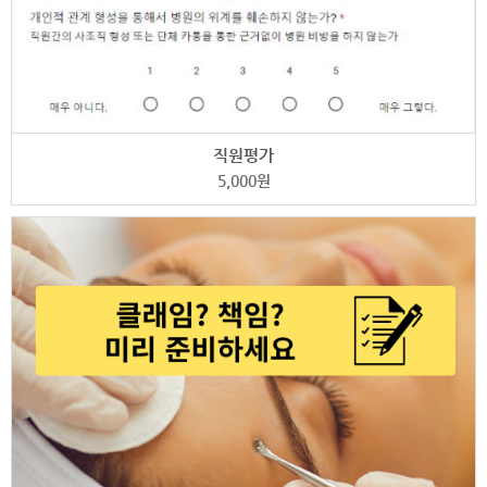
직원평가
5,000
원