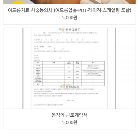
여드름치료 시술동의서 (여드름압출·PDT·레이저·스케일링 포함)
5,000
원
봉직의 근로계약서
5,000
원