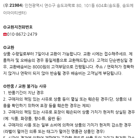
21984
(우:
)
인천광역시 연수구 송도과학로 80, 101동 604호(송도동, 송도에
이아이
티센터)
◎교환지전화번호
010-8672-2479
◎교환
상품 수령일로부터 7일이내 교환이 가능합니다. 교환 시에는 접수해주세요. 제
품하자 및 오배송의 경우 동일제품으로 교환해드립니다. 고객의 단순변심일 경
우, 교환배송비는 8000원의 고객부담으로 진행됩니다. 주소 / 연락처가 정확하
지 않거나 연락이 되지 않아 반송될 경우 배송비는 고객님께 부담됩니다.
◎반품 / 교환 불가능 사유
1. 반품기간이 지난 경우
2. 구매자의 책임 있는 사유로 상품 등이 멸실 또는 훼손된 경우(단, 상품의 내
용을 확인하기 위하여 포장 등을 훼손한 경우는 제외)
3. 구매자의 책임 있는 사유로 포장이 훼손되어 상품 가치가 현저히 상실된 경우
(예: 식품, 화장품, 향수류, 음반 등)
4. 구매자의 사용 또는 일부 소비에 의하여 상품의 가치가 현저히 감소한 경우
(라벨이 떨어진 의류 또는 태그가 떨어진 명품관 상품인 경우)
5. 시간의 경과에 의하여 재판매가 곤란할 정도로 상품 등의 가치가 현저히 감소