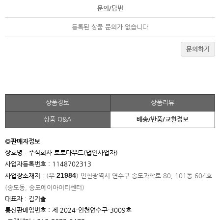
문의/답변
등록된 상품 문의가 없습니다
문의하기
상품정보
상품리뷰
상품 Q&A
배송/반품/교환정보
◎판매자정보
상호명 : 주식회사 토토다우드(법인사업자)
사업자등록번호 : 1148702313
21984
사업장소재지 :
(우:
)
인천광역시 연수구 송도과학로 80, 101동 604호
(송도동, 송도에이아이
티센터)
대표자 : 김기출
통신판매업번호 : 제 2024-인천연수구-3009호