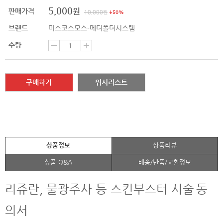
5,000
원
판매가격
10,000
원
50%
브랜드
미스코스모스-메디폴더시스템
수량
구매하기
위시리스트
상품정보
상품리뷰
상품 Q&A
배송/반품/교환정보
리쥬란, 물광주사 등 스킨부스터 시술
동
의서