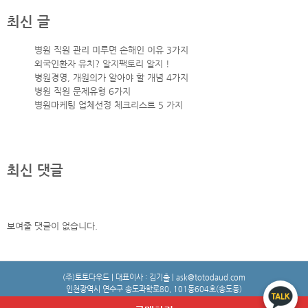
최신 글
병원 직원 관리 미루면 손해인 이유 3가지
외국인환자 유치? 알지팩토리 알지 !
병원경영, 개원의가 알아야 할 개념 4가지
병원 직원 문제유형 6가지
병원마케팅 업체선정 체크리스트 5 가지
최신 댓글
보여줄 댓글이 없습니다.
(주)토토다우드 | 대표이사 : 김기출 | ask@totodaud.com
인천광역시 연수구 송도과학로80, 101동604호(송도동)
등록번호 : 114-87-02313 | 제 제2024-인천연수구-3009호