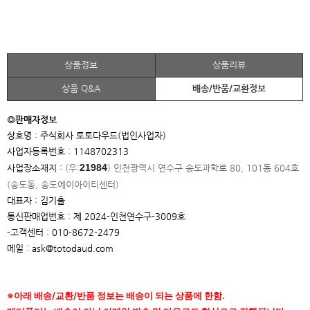
상품정보
상품리뷰
상품 Q&A
배송/반품/교환정보
◎판매자정보
상호명 : 주식회사 토토다우드(법인사업자)
사업자등록번호 : 1148702313
21984
사업장소재지 :
(우:
)
인천광역시 연수구 송도과학로 80, 101동 604호
(송도동, 송도에이아이
티센터)
대표자 : 김기출
통신판매업번호 : 제 2024-인천연수구-3009호
-고객센터 : 010-8672-2479
메일 : ask@totodaud.com
※아래 배송/교환/반품 정보는 배송이 되는 상품에 한함.