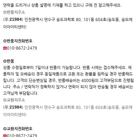
연락을 드리거나 상품 설명에 기재를 하고 있으니 구매 전 참고해주세요.
◎반품지주소
21984
(우:
)
인천광역시 연수구 송도과학로 80, 101동 604호(송도동, 송도에
이아이
티센터)
◎반품지전화번호
010-8672-2479
◎반품
상품 수령일로부터 7일이내 반품이 가능합니다. 반품 시에는 접수해주세요. 제
품하자 및 오배송의 경우 동일제품으로 교환 또는 환불을 원하실 경우 반품해드
립니다. 고객의 단순변심일 경우, 반품배송비는 4000원의 고객부담으로 진행됩
니다. 주소 / 연락처가 정확하지 않거나 연락이 되지 않아 반송될 경우 배송비는
고객님께 부담됩니다.
◎교환지주소
21984
(우:
)
인천광역시 연수구 송도과학로 80, 101동 604호(송도동, 송도에
이아이
티센터)
◎교환지전화번호
010-8672-2479