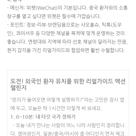
- 메신저: 위챗(WeChat)이 기본입니다. 중국 환자와의 소통
창구를 열고 싶다면 위챗은 필수에 가깝습니다.
- 포인트: 정보·리뷰·브랜딩용으로는 샤오홍슈, 틱톡(도우
인), 콰이서우 등 다양한 채널을 목적에 맞게 운영하는 것이
좋습니다. 연령대와 지역에 따라 선호 채널이 달라지는 만큼,
현지 감각을 가진 리얼가이드와 협업하면 훨씬 수월합니다.
도전! 외국인 환자 유치를 위한 리얼가이드 액션
챌린지
“문의가 들어오면 어떻게 설명하지?”라는 고민은 잠시 옆
에 두고, 오늘은 딱 1시간만 이렇게 써 보세요.
1. 0~10분: 내 타깃 국가 정하기
- 오늘 내가 만나는 사람이 어느 나라 사람인지 정리합니
다.
영어권인지, 일본/중국/러시아 중 어디인지 먼저 체크