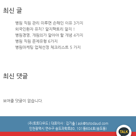
최신 글
병원 직원 관리 미루면 손해인 이유 3가지
외국인환자 유치? 알지팩토리 알지 !
병원경영, 개원의가 알아야 할 개념 4가지
병원 직원 문제유형 6가지
병원마케팅 업체선정 체크리스트 5 가지
최신 댓글
보여줄 댓글이 없습니다.
(주)토토다우드 | 대표이사 : 김기출 | ask@totodaud.com
인천광역시 연수구 송도과학로80, 101동604호(송도동)
등록번호 : 114-87-02313 | 제 제2024-인천연수구-3009호