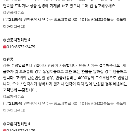
연락을 드리거나 상품 설명에 기재를 하고 있으니 구매 전 참고해주세요.
◎반품지주소
21984
(우:
)
인천광역시 연수구 송도과학로 80, 101동 604호(송도동, 송도에
이아이
티센터)
◎반품지전화번호
010-8672-2479
◎반품
상품 수령일로부터 7일이내 반품이 가능합니다. 반품 시에는 접수해주세요. 제
품하자 및 오배송의 경우 동일제품으로 교환 또는 환불을 원하실 경우 반품해드
립니다. 고객의 단순변심일 경우, 반품배송비는 4000원의 고객부담으로 진행됩
니다. 주소 / 연락처가 정확하지 않거나 연락이 되지 않아 반송될 경우 배송비는
고객님께 부담됩니다.
◎교환지주소
21984
(우:
)
인천광역시 연수구 송도과학로 80, 101동 604호(송도동, 송도에
이아이
티센터)
◎교환지전화번호
010-8672-2479