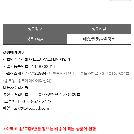
상품정보
상품리뷰
상품 Q&A
배송/반품/교환정보
◎판매자정보
상호명 : 주식회사 토토다우드(법인사업자)
사업자등록번호 : 1148702313
21984
사업장소재지 :
(우:
)
인천광역시 연수구 송도과학로 80, 101동 604호
(송도동, 송도에이아이
티센터)
대표자 : 김기출
통신판매업번호 : 제 2024-인천연수구-3009호
-고객센터 : 010-8672-2479
메일 : ask@totodaud.com
※아래 배송/교환/반품 정보는 배송이 되는 상품에 한함.