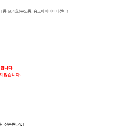
01동 604호(송도동, 송도에이아이
티센터)
행됩니다.
지 않습니다.
동, 신논현타워)