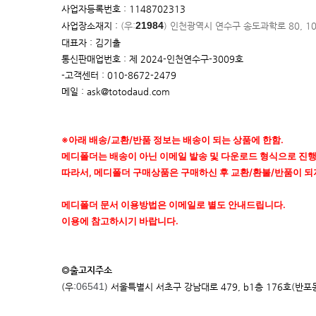
사업자등록번호 : 1148702313
21984
사업장소재지 :
(우:
)
인천광역시 연수구 송도과학로 80, 1
대표자 : 김기출
통신판매업번호 : 제 2024-인천연수구-3009호
-고객센터 : 010-8672-2479
메일 : ask@totodaud.com
※아래 배송/교환/반품 정보는 배송이 되는 상품에 한함.
메디폴더는 배송이 아닌 이메일 발송 및 다운로드 형식으로 진
따라서, 메디폴더 구매상품은 구매하신 후 교환/환불/반품이 되
메디폴더 문서 이용방법은 이메일로 별도 안내드립니다.
이용에 참고하시기 바랍니다.
◎출고지주소
06541
(우:
) 서울특별시 서초구 강남대로 479, b1층 176호(반포