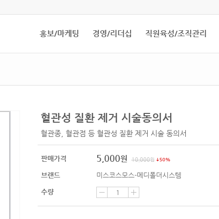
홍보/마케팅
경영/리더십
직원육성/조직관리
혈관성 질환 제거 시술동의서
혈관종, 혈관점 등 혈관성 질환 제거 시술 동의서
5,000
원
판매가격
10,000
원
50%
브랜드
미스코스모스-메디폴더시스템
수량