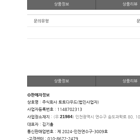
상품정보
상품리뷰
문의유형
문
상품정보
상품리뷰
◎판매자정보
상호명 : 주식회사 토토다우드(법인사업자)
사업자등록번호 : 1148702313
21984
사업장소재지 :
(우:
)
인천광역시 연수구 송도과학로 80, 1
대표자 : 김기출
통신판매업번호 : 제 2024-인천연수구-3009호
-고객센터 : 010-8672-2479