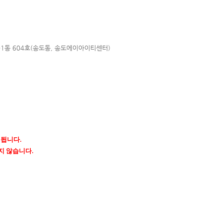
01동 604호(송도동, 송도에이아이
티센터)
행됩니다.
지 않습니다.