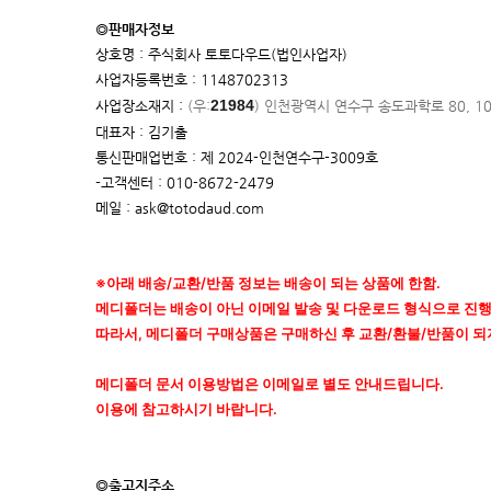
◎판매자정보
상호명 : 주식회사 토토다우드(법인사업자)
사업자등록번호 : 1148702313
21984
사업장소재지 :
(우:
)
인천광역시 연수구 송도과학로 80, 1
대표자 : 김기출
통신판매업번호 : 제 2024-인천연수구-3009호
-고객센터 : 010-8672-2479
메일 : ask@totodaud.com
※아래 배송/교환/반품 정보는 배송이 되는 상품에 한함.
메디폴더는 배송이 아닌 이메일 발송 및 다운로드 형식으로 진
따라서, 메디폴더 구매상품은 구매하신 후 교환/환불/반품이 되
메디폴더 문서 이용방법은 이메일로 별도 안내드립니다.
이용에 참고하시기 바랍니다.
◎출고지주소