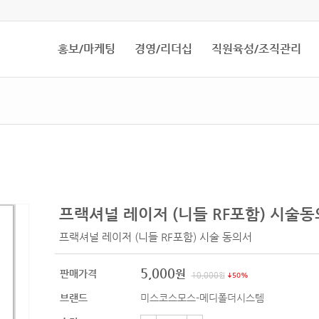
홍보/마케팅
경영/리더십
직원육성/조직관리
프랙셔널 레이저 (니들 RF포함) 시술
프랙셔널 레이저 (니들 RF포함) 시술 동의서
5,000
원
판매가격
10,000
원
50%
브랜드
미스코스모스-메디폴더시스템