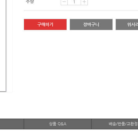
수량
구매하기
장바구니
위시
상품 Q&A
배송/반품/교환