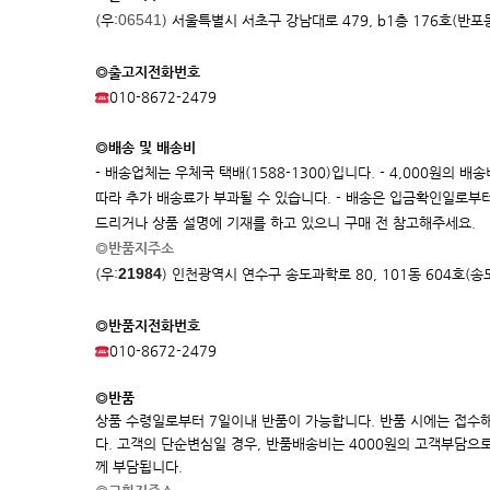
06541
(우:
) 서울특별시 서초구 강남대로 479, b1층 176호(반포
◎출고지전화번호
010-8672-2479
◎배송 및 배송비
- 배송업체는 우체국 택배(1588-1300)입니다. - 4,000원의
따라 추가 배송료가 부과될 수 있습니다. - 배송은 입금확인일로부터
드리거나 상품 설명에 기재를 하고 있으니 구매 전 참고해주세요.
◎반품지주소
21984
(우:
)
인천광역시 연수구 송도과학로 80, 101동 604호(
◎반품지전화번호
010-8672-2479
◎반품
상품 수령일로부터 7일이내 반품이 가능합니다. 반품 시에는 접수
다. 고객의 단순변심일 경우, 반품배송비는 4000원의 고객부담으
께 부담됩니다.