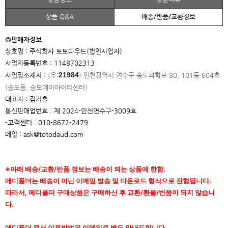
상품 Q&A
배송/반품/교환정보
◎판매자정보
상호명 : 주식회사 토토다우드(법인사업자)
사업자등록번호 : 1148702313
21984
사업장소재지 :
(우:
)
인천광역시 연수구 송도과학로 80, 101동 604호
(송도동, 송도에이아이
티센터)
대표자 : 김기출
통신판매업번호 : 제 2024-인천연수구-3009호
-고객센터 : 010-8672-2479
메일 : ask@totodaud.com
※아래 배송/교환/반품 정보는 배송이 되는 상품에 한함.
메디폴더는 배송이 아닌 이메일 발송 및 다운로드 형식으로 진행됩니다.
따라서, 메디폴더 구매상품은 구매하신 후 교환/환불/반품이 되지 않습니
다.
메디폴더 문서 이용방법은 이메일로 별도 안내드립니다.