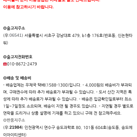
이용에 참고하시기 바랍니다.
◎출고지주소
06541
(우:
) 서울특별시 서초구 강남대로 479, b1층 176호(반포동, 신논현타
워)
◎출고지전화번호
010-8672-2479
◎배송 및 배송비
- 배송업체는 우체국 택배(1588-1300)입니다. - 4,000원의 배송비가 부과되
며, 구매권수에 따라 추가 배송료가 부과될 수 있습니다. - 도서 산간 지역은 특
성에 따라 추가 배송료가 부과될 수 있습니다. - 배송은 입금확인일로부터 최소
1일~7일정도 소요되며, 배송이 지연 될 경우도 있습니다. - 지연될 경우 별도로
연락을 드리거나 상품 설명에 기재를 하고 있으니 구매 전 참고해주세요.
◎반품지주소
21984
(우:
)
인천광역시 연수구 송도과학로 80, 101동 604호(송도동, 송도에
이아이
티센터)