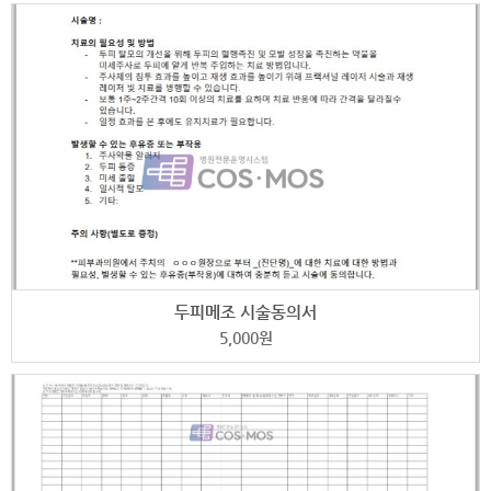
두피메조 시술동의서
5,000
원