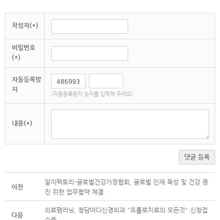
작성자(*)
비밀번호
(*)
자동등록방
지
(자동등록방지 숫자를 입력해 주세요)
내용(*)
댓글 등록
알지팩토리-글로벌건강가정협회, 글로벌 인재 육성 및 건강 증
이전
진 위한 업무협약 체결
의료팸러닝, 청담마디신경외과 "프롤로치료의 모든것" 신청접
다음
수중