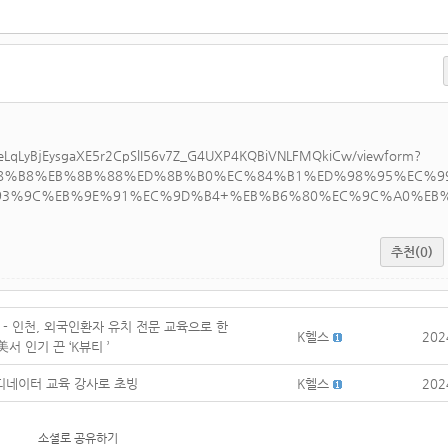
LSeLqLyBjEysgaXE5r2CpSlI56v7Z_G4UXP4KQBiVNLFMQkiCw/viewform?
EB%A8%B8%EB%8B%88%ED%8B%B0%EC%84%B1%ED%98%95%EC%
B%93%9C%EB%9E%91%EC%9D%B4+%EB%B6%80%EC%9C%A0%EB
추천(0)
지 - 인천, 외국인환자 유치 전문 교육으로 한
K헬스
202
서 인기 끈 ‘K뷰티 ’
디네이터 교육 강사로 초빙
K헬스
202
소셜로 공유하기