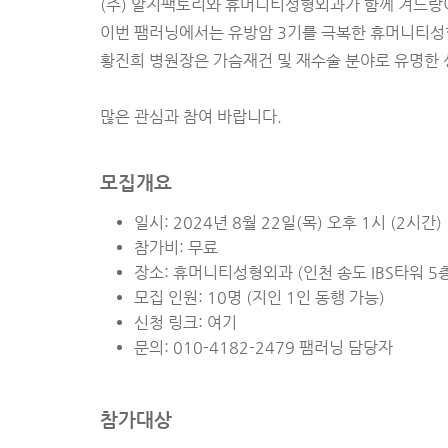
(주) 알지팩토리와 휴머니티성형외과가 함께 겨드랑
이번 팸러닝에서는 유방암 3기를 극복한 휴머니티성
황진희 병원장은 가슴재건 및 재수술 분야로 유명한
많은 관심과 참여 바랍니다.
모집개요
일시: 2024년 8월 22일(목) 오후 1시 (2시간)
참가비: 무료
장소: 휴머니티성형외과 (인천 송도 IBS타워 5층
모집 인원: 10명 (지인 1인 동행 가능)
신청 링크:
여기
문의: 010-4182-2479 팸러닝 담당자
참가대상