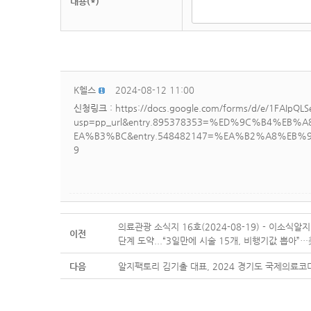
내용(*)
K헬스
2024-08-12 11:00
신청링크 :
https://docs.google.com/forms/d/e/1FAIpQ
usp=pp_url&entry.895378353=%ED%9C%B4%
EA%B3%BC&entry.548482147=%EA%B2%A8%E
9
의료관광 소식지 16호(2024-08-19) - 이소식알
이전
단계 도약...“3일만에 시술 15개, 비행기값 뽑아”…美
다음
알지팩토리 김기출 대표, 2024 경기도 국제의료코