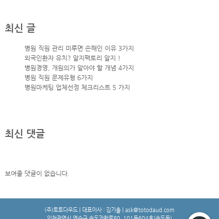
최신 글
병원 직원 관리 미루면 손해인 이유 3가지
외국인환자 유치? 알지팩토리 알지 !
병원경영, 개원의가 알아야 할 개념 4가지
병원 직원 문제유형 6가지
병원마케팅 업체선정 체크리스트 5 가지
최신 댓글
보여줄 댓글이 없습니다.
(주)토토다우드 | 대표이사 : 김기출 | ask@totodaud.com
인천광역시 연수구 송도과학로80, 101동604호(송도동)