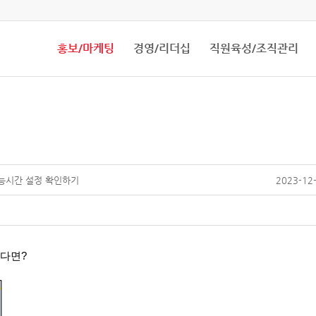
홍보/마케팅
경영/리더십
직원육성/조직관리
가능시간 설정 확인하기
2023-12-
있다면?