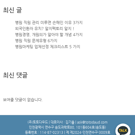
최신 글
병원 직원 관리 미루면 손해인 이유 3가지
외국인환자 유치? 알지팩토리 알지 !
병원경영, 개원의가 알아야 할 개념 4가지
병원 직원 문제유형 6가지
병원마케팅 업체선정 체크리스트 5 가지
최신 댓글
보여줄 댓글이 없습니다.
(주)토토다우드 | 대표이사 : 김기출 | ask@totodaud.com
인천광역시 연수구 송도과학로80, 101동604호(송도동)
등록번호 : 114-87-02313 | 제 제2024-인천연수구-3009호