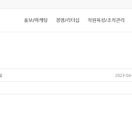
홍보/마케팅
경영/리더십
직원육성/조직관리
발
2023-04-