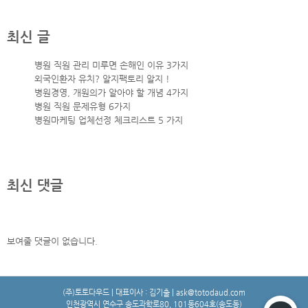
최신 글
병원 직원 관리 미루면 손해인 이유 3가지
외국인환자 유치? 알지팩토리 알지 !
병원경영, 개원의가 알아야 할 개념 4가지
병원 직원 문제유형 6가지
병원마케팅 업체선정 체크리스트 5 가지
최신 댓글
보여줄 댓글이 없습니다.
(주)토토다우드 | 대표이사 : 김기출 | ask@totodaud.com
인천광역시 연수구 송도과학로80, 101동604호(송도동)