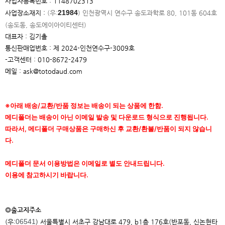
사업자등록번호 : 1148702313
21984
사업장소재지 :
(우:
)
인천광역시 연수구 송도과학로 80, 101동 604호
(송도동, 송도에이아이
티센터)
대표자 : 김기출
통신판매업번호 : 제 2024-인천연수구-3009호
-고객센터 : 010-8672-2479
메일 : ask@totodaud.com
※아래 배송/교환/반품 정보는 배송이 되는 상품에 한함.
메디폴더는 배송이 아닌 이메일 발송 및 다운로드 형식으로 진행됩니다.
따라서, 메디폴더 구매상품은 구매하신 후 교환/환불/반품이 되지 않습니
다.
메디폴더 문서 이용방법은 이메일로 별도 안내드립니다.
이용에 참고하시기 바랍니다.
◎출고지주소
06541
(우:
) 서울특별시 서초구 강남대로 479, b1층 176호(반포동, 신논현타