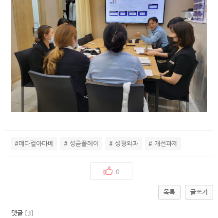
#메다컬아마베
# 성큼플레이
# 성형외과
# 개선과제
0
목록
글쓰기
댓글
[
3
]